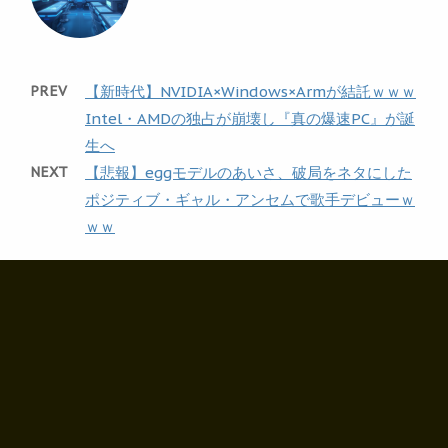
PREV
【新時代】NVIDIA×Windows×Armが結託ｗｗｗ
Intel・AMDの独占が崩壊し『真の爆速PC』が誕
生へ
NEXT
【悲報】eggモデルのあいさ、破局をネタにした
ポジティブ・ギャル・アンセムで歌手デビューｗ
ｗｗ