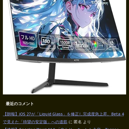
最近のコメント
【朗報】iOS 27が「Liquid Glass」を修正し完成度急上昇。Beta 4
で見えた「待望の安定版」への道筋
に
匿名
より