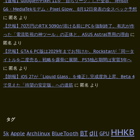
【速報】GoogleがPixel 11を「自らリーク」した全容。Tensor
G6・MediaTekモデム・Pixel Glow、8月12日発表の全スペック予想
に
匿名
より
【悲報】70万円のRTX 5090が溶ける前にPCを強制終了。有志が作
った「電流監視の神ツール」の正体と、ASUS Astral専用の理由
に
匿名
より
【悲報】GTA 6 PC版は2029年までお預けか。Rockstarが「同一タ
イトルを二度売る」戦略を露骨に展開、PS5独占期間は実質3年へ
に
匿名
より
【朗報】iOS 27が「Liquid Glass」を修正し完成度急上昇。Beta 4
で見えた「待望の安定版」への道筋
に
匿名
より
タグ
HHKB
BT
dji
5k
Apple
Archlinux
BlueTooth
GPU