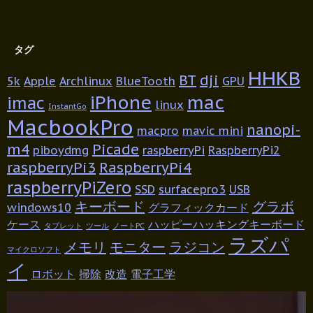
タグ
HHKB
BT
dji
5k
Apple
Archlinux
BlueTooth
GPU
iPhone
mac
imac
linux
InstantGo
MacbookPro
nanopi-
macpro
mavic mini
m4
Picade
piboydmg
raspberryPi
RaspberryPi2
raspberryPi3
RaspberryPi4
raspberryPiZero
SSD
surfacepro3
USB
キーボード
グラボ
windows10
グラフィックカード
ケース
ハッピーハッキングキーボード
タブレット
ツール
ノートPC
ラズパ
メモリ
モニター
ラジコン
マイクロソフト
イ
ロボット
掃除
改造
電子工学