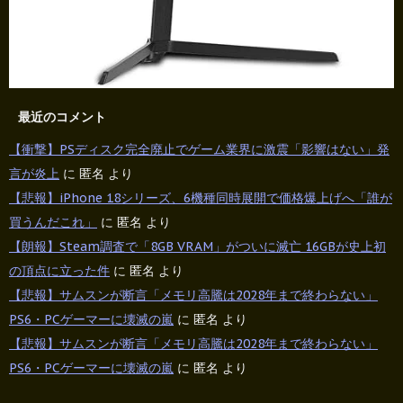
最近のコメント
【衝撃】PSディスク完全廃止でゲーム業界に激震「影響はない」発
言が炎上
に
匿名
より
【悲報】iPhone 18シリーズ、6機種同時展開で価格爆上げへ「誰が
買うんだこれ」
に
匿名
より
【朗報】Steam調査で「8GB VRAM」がついに滅亡 16GBが史上初
の頂点に立った件
に
匿名
より
【悲報】サムスンが断言「メモリ高騰は2028年まで終わらない」
PS6・PCゲーマーに壊滅の嵐
に
匿名
より
【悲報】サムスンが断言「メモリ高騰は2028年まで終わらない」
PS6・PCゲーマーに壊滅の嵐
に
匿名
より