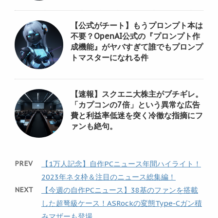
【公式がチート】もうプロンプト本は
不要？OpenAI公式の『プロンプト作
成機能』がヤバすぎて誰でもプロンプ
トマスターになれる件
【速報】スクエニ大株主がブチギレ。
「カプコンの7倍」という異常な広告
費と利益率低迷を突く冷徹な指摘にフ
ァンも絶句。
PREV
【1万人記念】自作PCニュース年間ハイライト！
2023年ネタ枠＆注目のニュース総集編！
NEXT
【今週の自作PCニュース】38基のファンを搭載
した超弩級ケース！ASRockの変態Type-Cガン積
みマザーも登場